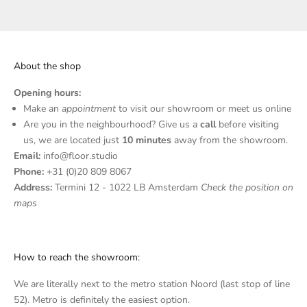
About the shop
Opening hours:
N
Make an
appointment
to visit our showroom or meet us online
Are you in the neighbourhood? Give us a
call
before visiting
e
us, we are located just
10 minutes
away from the showroom.
w
Email:
info@floor.studio
Phone:
+31 (0)20 809 8067
s
Address:
Termini 12 - 1022 LB Amsterdam
Check the position on
l
maps
e
t
How to reach the showroom:
t
We are literally next to the metro station Noord (last stop of line
e
52). Metro is definitely the easiest option.