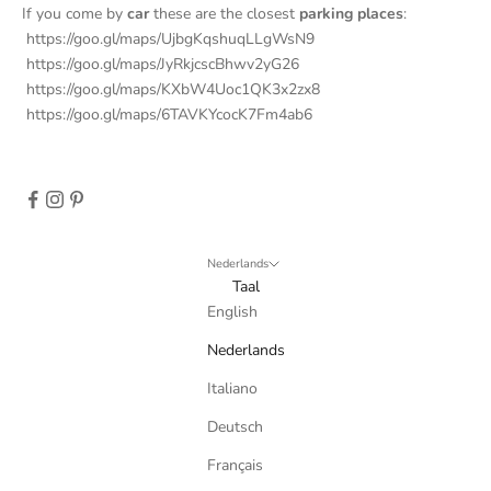
If you come by
car
these are the closest
parking places
:
r
https://goo.gl/maps/UjbgKqshuqLLgWsN9
S
https://goo.gl/maps/JyRkjcscBhwv2yG26
u
https://goo.gl/maps/KXbW4Uoc1QK3x2zx8
b
https://goo.gl/maps/6TAVKYcocK7Fm4ab6
s
c
r
i
b
e
Nederlands
t
Taal
o
English
r
Nederlands
e
c
Italiano
e
Deutsch
i
v
Français
e