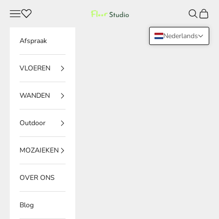
Naar inhoud
Menu
Zoeken
Winke
Floor Studio
Nederlands
Afspraak
VLOEREN
WANDEN
Outdoor
MOZAIEKEN
OVER ONS
Blog